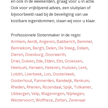
en ook in de weekenden, graag voor u in actie.
Ook voor vrijblijvend advies, een sluitplan of
bijvoorbeeld raad bij de beveiliging van uw
kostbare eigendommen, staan wij voor u klaar.
Professionele Slotenmaker in de regio:
Arnhem
,
Aerdt
,
Angeren
,
Babberich
,
Bemmel
,
Bennekom
,
Bergh
,
Delen
,
De Steeg
,
Didam
,
Dieren
,
Doesburg,
Doorwerth
,
Driel
,
Duiven
,
Ede
,
Elden
,
Elst
,
Groessen
,
Heelsum
,
Herwen
,
Heteren
,
Huissen
,
Lent
,
Lobith
,
Loerbeek
,
Loo
,
Oosterbeek
,
Oosterhout
,
Pannerden
,
Randwijk
,
Renkum
,
Rheden
,
Rhenen
,
Rozendaal
,
Spijk
,
Tolkamer
,
Ubbergen
,
Velp
,
Wageningen
,
Nijmegen
,
Westervoort
,
Wolfheze
,
Zetten
,
Zevenaar