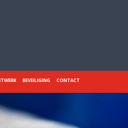
4.5
5
powered by
G
o
o
g
l
e
ITWERK
BEVEILIGING
CONTACT