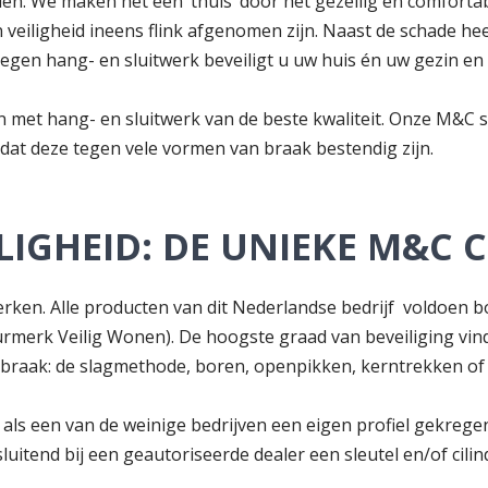
len. We maken het een ‘thuis’ door het gezellig en comfortab
veiligheid ineens flink afgenomen zijn. Naast de schade hee
gen hang- en sluitwerk beveiligt u uw huis én uw gezin en 
n met hang- en sluitwerk van de beste kwaliteit. Onze M&C
at deze tegen vele vormen van braak bestendig zijn.
LIGHEID: DE UNIEKE M&C
rken. Alle producten van dit Nederlandse bedrijf voldoen 
rmerk Veilig Wonen). De hoogste graad van beveiliging vindt
n braak: de slagmethode, boren, openpikken, kerntrekken o
s een van de weinige bedrijven een eigen profiel gekregen. 
sluitend bij een geautoriseerde dealer een sleutel en/of cili