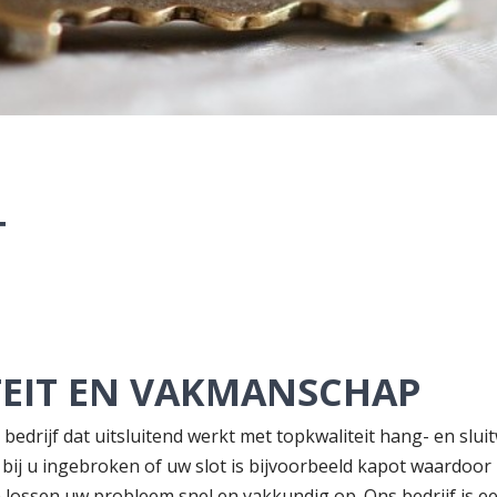
T
ITEIT EN VAKMANSCHAP
bedrijf dat uitsluitend werkt met topkwaliteit hang- en slu
is bij u ingebroken of uw slot is bijvoorbeeld kapot waardoor 
 lossen uw probleem snel en vakkundig op. Ons bedrijf is ee