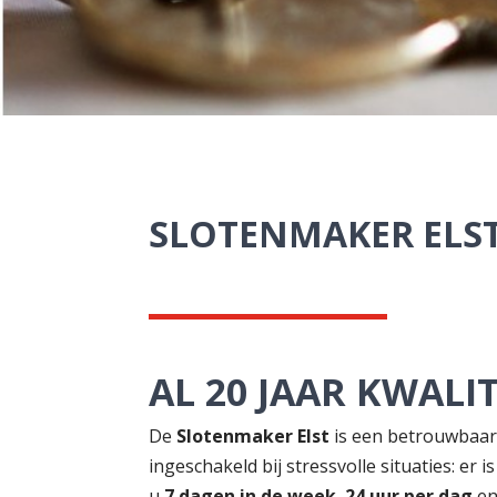
SLOTENMAKER ELS
AL 20 JAAR KWAL
De
Slotenmaker Elst
is een betrouwbaar 
ingeschakeld bij stressvolle situaties: er 
u
7 dagen in de week
,
24 uur per dag
en