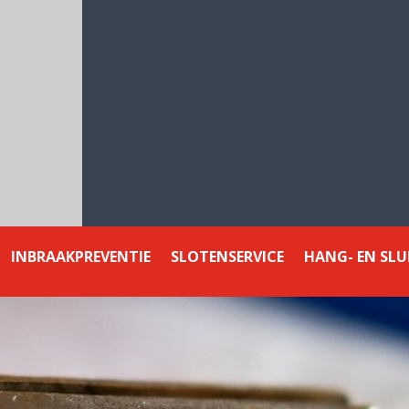
ADRES
BEL ONS
026 - 844 855
Dominee Buskesstraat
9
6836 HL Arnhem
INBRAAKPREVENTIE
SLOTENSERVICE
HANG- EN SLU